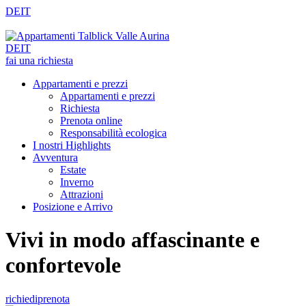
DE
IT
DE
IT
fai una richiesta
Appartamenti e prezzi
Appartamenti e prezzi
Richiesta
Prenota online
Responsabilità ecologica
I nostri Highlights
Avventura
Estate
Inverno
Attrazioni
Posizione e Arrivo
Vivi in modo affascinante e
confortevole
richiedi
prenota