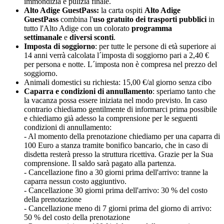
immondizia e pulizia finale.
Alto Adige GuestPass
:
la carta ospiti
Alto Adige
GuestPass
combina l'
uso gratuito dei trasporti pubblici
in
tutto l'Alto Adige con un colorato
programma
settimanale
e
diversi sconti
.
Imposta di soggiorno
: per tutte le persone di età superiore ai
14 anni verrà calcolata l´imposta di soggiorno pari a 2,40 €
per persona e notte. L´imposta non è compresa nel prezzo del
soggiorno.
Animali domestici su richiesta: 15,00 €/al giorno senza cibo
Caparra e condizioni di annullamento
: speriamo tanto che
la vacanza possa essere iniziata nel modo previsto. In caso
contrario chiediamo gentilmente di informarci prima possibile
e chiediamo già adesso la comprensione per le seguenti
condizioni di annullamento:
- Al momento della prenotazione chiediamo per una caparra di
100 Euro a stanza tramite bonifico bancario, che in caso di
disdetta resterà presso la struttura ricettiva. Grazie per la Sua
comprensione. Il saldo sarà pagato alla partenza.
- Cancellazione fino a 30 giorni prima dell'arrivo: tranne la
caparra nessun costo aggiuntivo.
- Cancellazione 30 giorni prima dell'arrivo: 30 % del costo
della prenotazione
- Cancellazione meno di 7 giorni prima del giorno di arrivo:
50 % del costo della prenotazione