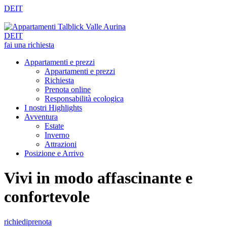
DE
IT
DE
IT
fai una richiesta
Appartamenti e prezzi
Appartamenti e prezzi
Richiesta
Prenota online
Responsabilità ecologica
I nostri Highlights
Avventura
Estate
Inverno
Attrazioni
Posizione e Arrivo
Vivi in modo affascinante e
confortevole
richiedi
prenota