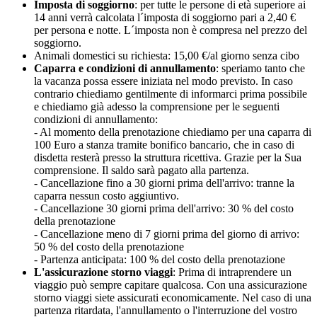
Imposta di soggiorno
: per tutte le persone di età superiore ai
14 anni verrà calcolata l´imposta di soggiorno pari a 2,40 €
per persona e notte. L´imposta non è compresa nel prezzo del
soggiorno.
Animali domestici su richiesta: 15,00 €/al giorno senza cibo
Caparra e condizioni di annullamento
: speriamo tanto che
la vacanza possa essere iniziata nel modo previsto. In caso
contrario chiediamo gentilmente di informarci prima possibile
e chiediamo già adesso la comprensione per le seguenti
condizioni di annullamento:
- Al momento della prenotazione chiediamo per una caparra di
100 Euro a stanza tramite bonifico bancario, che in caso di
disdetta resterà presso la struttura ricettiva. Grazie per la Sua
comprensione. Il saldo sarà pagato alla partenza.
- Cancellazione fino a 30 giorni prima dell'arrivo: tranne la
caparra nessun costo aggiuntivo.
- Cancellazione 30 giorni prima dell'arrivo: 30 % del costo
della prenotazione
- Cancellazione meno di 7 giorni prima del giorno di arrivo:
50 % del costo della prenotazione
- Partenza anticipata: 100 % del costo della prenotazione
L'assicurazione storno viaggi
: Prima di intraprendere un
viaggio può sempre capitare qualcosa. Con una assicurazione
storno viaggi siete assicurati economicamente. Nel caso di una
partenza ritardata, l'annullamento o l'interruzione del vostro