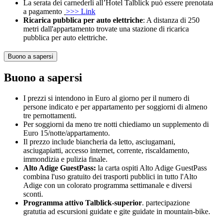
La serata dei carnederli all’Hotel Talblick può essere prenotata
a pagamento
>>> Link
Ricarica pubblica per auto elettriche
: A distanza di 250
metri dall'appartamento trovate una stazione di ricarica
pubblica per auto elettriche.
Buono a sapersi
Buono a sapersi
I prezzi si intendono in Euro al giorno per il numero di
persone indicato e per appartamento per soggiorni di almeno
tre pernottamenti.
Per soggiorni da meno tre notti chiediamo un supplemento di
Euro 15/notte/appartamento.
Il prezzo include biancheria da letto, asciugamani,
asciugapiatti, accesso internet, corrente, riscaldamento,
immondizia e pulizia finale.
Alto Adige GuestPass:
la carta ospiti Alto Adige GuestPass
combina l'uso gratuito dei trasporti pubblici in tutto l'Alto
Adige con un colorato programma settimanale e diversi
sconti.
Programma attivo Talblick-superior
. partecipazione
gratutia ad escursioni guidate e gite guidate in mountain-bike.